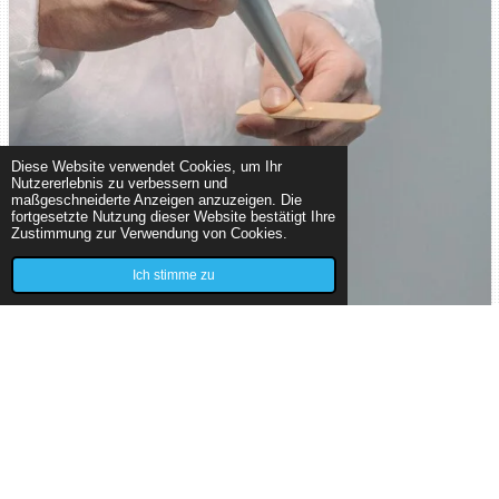
Diese Website verwendet Cookies, um Ihr
Nutzererlebnis zu verbessern und
maßgeschneiderte Anzeigen anzuzeigen. Die
fortgesetzte Nutzung dieser Website bestätigt Ihre
Zustimmung zur Verwendung von Cookies.
Ich stimme zu
Unser Alleinstellungsmerkmal: Service vor Ort
und mehr
Was Inspectra.Germany auszeichnet? Wir bieten
Prüfungen vor
Ort
an, um Ausfallzeiten zu minimieren. Bei Bedarf
beschaffen wir